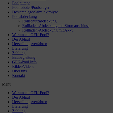
Poolpumpe
Poolroboter/Poolsauger
Dosieranlage/Salzelektrolyse
Poolabdeckung
Rollschutzabdeckung
Rollladen-Abdeckung mit Stromanschluss
Rollladen-Abdeckung mit Akku
Warum ein GFK Pool?
Der Ablauf
Herstellungsverfahren
Lieferung
Zahlung
Baubegleitung
GFK-Pool Info
Bilder/Videos
Über uns
Kontakt
Menü
Warum ein GFK Pool?
Der Ablauf
Herstellungsverfahren
Lieferung
Zahlung