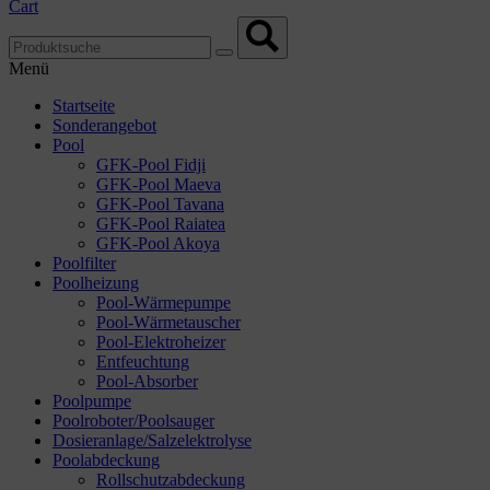
Cart
Menü
Startseite
Sonderangebot
Pool
GFK-Pool Fidji
GFK-Pool Maeva
GFK-Pool Tavana
GFK-Pool Raiatea
GFK-Pool Akoya
Poolfilter
Poolheizung
Pool-Wärmepumpe
Pool-Wärmetauscher
Pool-Elektroheizer
Entfeuchtung
Pool-Absorber
Poolpumpe
Poolroboter/Poolsauger
Dosieranlage/Salzelektrolyse
Poolabdeckung
Rollschutzabdeckung