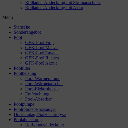
Rollladen-Abdeckung mit Stromanschluss
Rollladen-Abdeckung mit Akku
Menü
Startseite
Sonderangebot
Pool
GFK-Pool Fidji
GFK-Pool Maeva
GFK-Pool Tavana
GFK-Pool Raiatea
GFK-Pool Akoya
Poolfilter
Poolheizung
Pool-Wärmepumpe
Pool-Wärmetauscher
Pool-Elektroheizer
Entfeuchtung
Pool-Absorber
Poolpumpe
Poolroboter/Poolsauger
Dosieranlage/Salzelektrolyse
Poolabdeckung
Rollschutzabdeckung