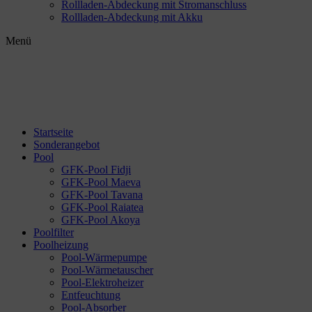
Rollladen-Abdeckung mit Stromanschluss
Rollladen-Abdeckung mit Akku
Menü
Startseite
Sonderangebot
Pool
GFK-Pool Fidji
GFK-Pool Maeva
GFK-Pool Tavana
GFK-Pool Raiatea
GFK-Pool Akoya
Poolfilter
Poolheizung
Pool-Wärmepumpe
Pool-Wärmetauscher
Pool-Elektroheizer
Entfeuchtung
Pool-Absorber